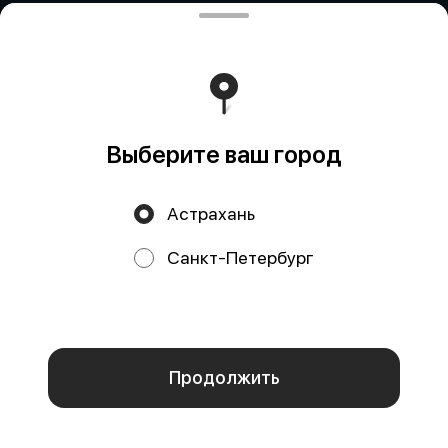
Выберите ваш город
Астрахань
Санкт-Петербург
Мы используем куки.
Пользуясь сайтом, вы даёте согласие на
обработку файлов cookie вашего браузера и использование
аналитических сервисов согласно нашей
политике
конфиденциальности
.
ОК