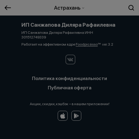
Астрахань
ИП Санжапова Диляра Рафаилевна
ИП Санжапова Диляра Рафаилевна ИНН
301512749339
Работает на эффективном ядре
Foodpicásso
ver. 3.2
Политика конфиденциальности
Публичная оферта
Акции, скидки, кэшбэк − в нашем приложении!