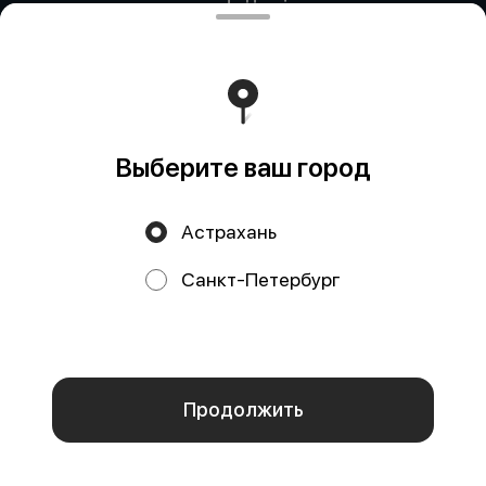
Публичная оферта
Акции, скидки, кэшбэк − в нашем приложении!
Выберите ваш город
Астрахань
Санкт-Петербург
Мы используем куки.
Пользуясь сайтом, вы даёте согласие на
обработку файлов cookie вашего браузера и использование
аналитических сервисов согласно нашей
политике
конфиденциальности
.
ОК