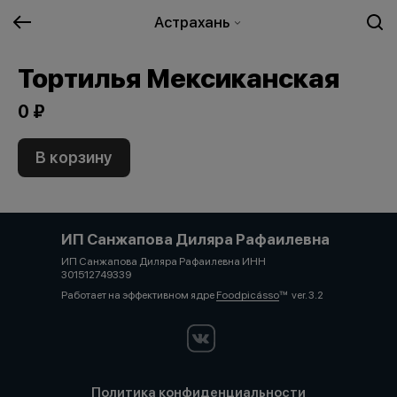
Астрахань
Тортилья Мексиканская
0 ₽
В корзину
ИП Санжапова Диляра Рафаилевна
ИП Санжапова Диляра Рафаилевна ИНН
301512749339
Работает на эффективном ядре
Foodpicásso
ver. 3.2
Политика конфиденциальности