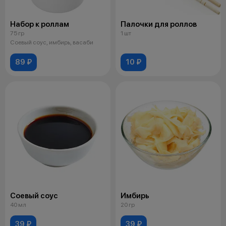
Набор к роллам
Палочки для роллов
75 гр
1 шт
Соевый соус, имбирь, васаби
89 ₽
10 ₽
Соевый соус
Имбирь
40 мл
20 гр
39 ₽
39 ₽