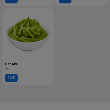
Васаби
5 гр
29 ₽