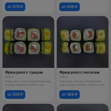
от 579 ₽
от 459 ₽
Фреш ролл с тунцом
Фреш ролл с лососем
255 гр.
255 гр.
Нори, рис, тунец, творожный сыр,
Нори, рис, лосось, творожный
огурец, тамаго, спайси соус
сыр, огурец, тамаго, спайси соус
от 539 ₽
от 569 ₽