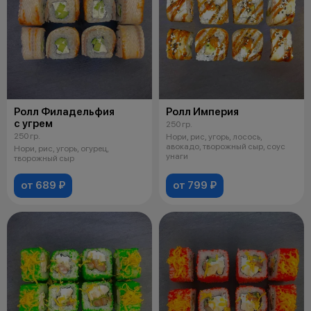
Ролл Филадельфия
Ролл Империя
с угрем
250 гр.
250 гр.
Нори, рис, угорь, лосось,
авокадо, творожный сыр, соус
Нори, рис, угорь, огурец,
унаги
творожный сыр
от 689 ₽
от 799 ₽