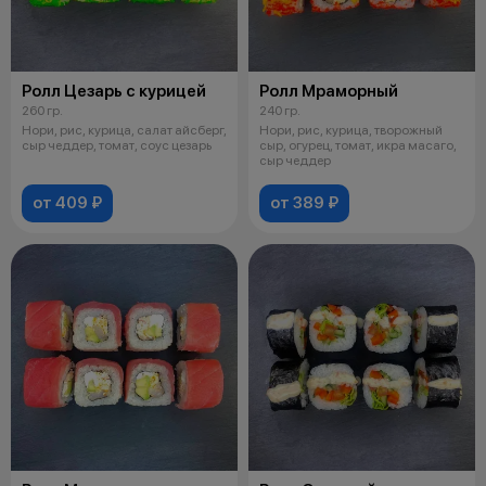
Ролл Цезарь с курицей
Ролл Мраморный
260 гр.
240 гр.
Нори, рис, курица, салат айсберг,
Нори, рис, курица, творожный
сыр чеддер, томат, соус цезарь
сыр, огурец, томат, икра масаго,
сыр чеддер
от 409 ₽
от 389 ₽