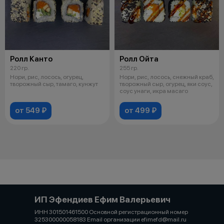
Ролл Канто
Ролл Ойта
220 гр.
255 гр.
Нори, рис, лосось, огурец,
Нори, рис, лосось, снежный краб,
творожный сыр, тамаго, кунжут
творожный сыр, огурец, яки соус,
соус унаги, икра масаго
от 549 ₽
от 499 ₽
ИП Эфендиев Ефим Валерьевич
ИНН 301501461500 Основной регистрационный номер
325300000058183 Email организации efimefd@mail.ru