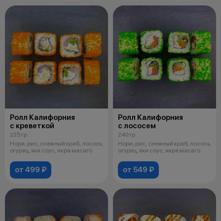
Ролл Калифорния
Ролл Калифорния
с креветкой
с лососем
225 гр.
240 гр.
Нори, рис, снежный краб, лосось,
Нори, рис, снежный краб, лосось,
огурец, яки соус, икра масаго
огурец, яки соус, икра масаго
от 499 ₽
от 549 ₽