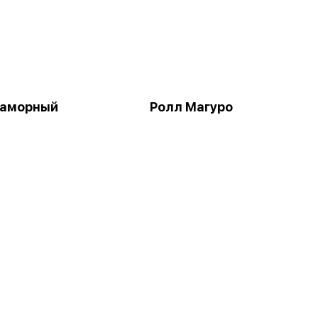
раморный
Ролл Магуро