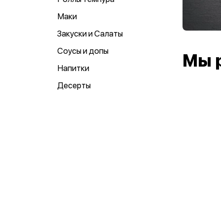
Маки
Закуски и Салаты
Соусы и допы
Мы 
Напитки
Десерты