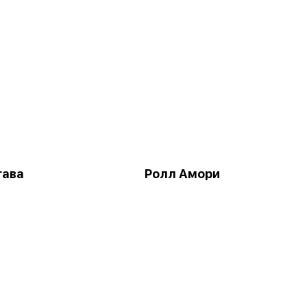
гава
Ролл Амори