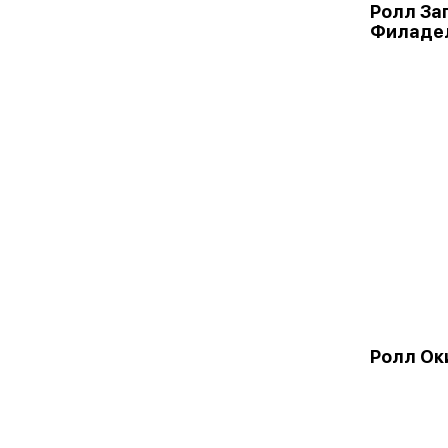
Ролл За
Филаде
Ролл Ок