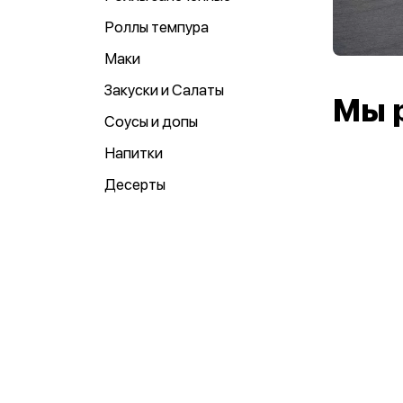
Роллы темпура
Маки
Закуски и Салаты
Мы 
Соусы и допы
Напитки
Десерты