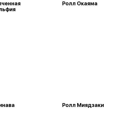
пченная
Ролл Окаяма
льфия
инава
Ролл Миядзаки