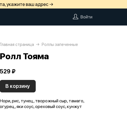
та, укажите ваш адрес →
Войти
Главная страница
Роллы запеченные
Ролл Тояма
529 ₽
В корзину
Нори, рис, тунец, творожный сыр, тамаго,
огурец, яки соус, ореховый соус, кунжут