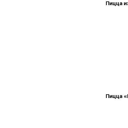
Пицца и
Пицца «