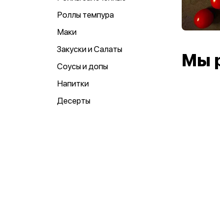
Роллы темпура
Маки
Закуски и Салаты
Мы 
Соусы и допы
Напитки
Десерты