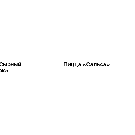
«Сырный
Пицца «Сальса»
ок»