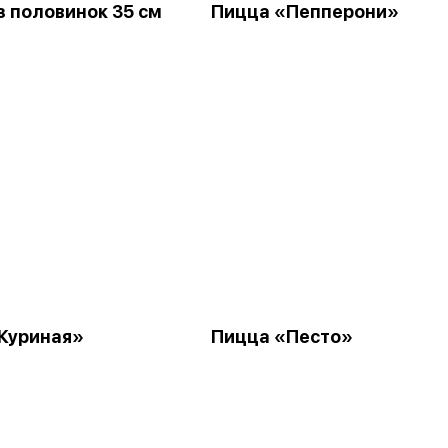
з половинок 35 см
Пицца «Пепперони»
Куриная»
Пицца «Песто»